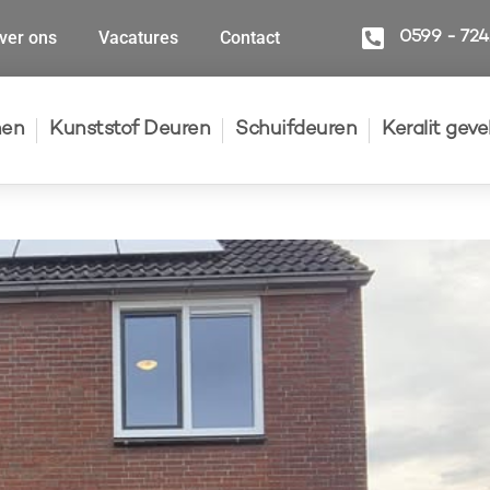
ver ons
Vacatures
Contact
0599 - 72
nen
Kunststof Deuren
Schuifdeuren
Keralit gev