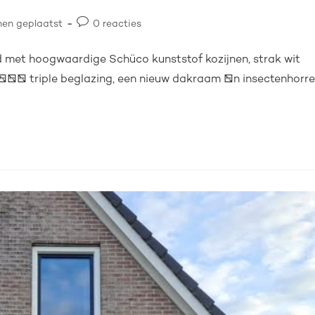
nen geplaatst
0 reacties
d met hoogwaardige Schüco kunststof kozijnen, strak wit
++ triple beglazing, een nieuw dakraam én insectenhorr