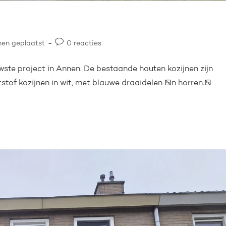
nen geplaatst
0 reacties
uwste project in Annen. De bestaande houten kozijnen zijn
of kozijnen in wit, met blauwe draaidelen én horren.…