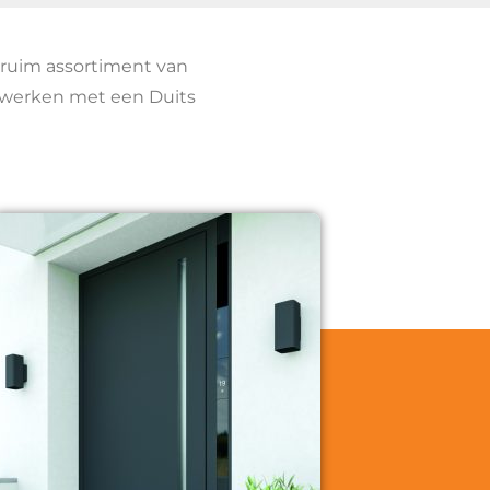
 ruim assortiment van
j werken met een Duits