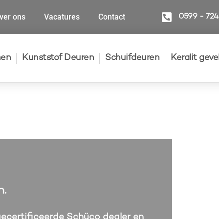
ver ons
Vacatures
Contact
0599 - 72
nen
Kunststof Deuren
Schuifdeuren
Keralit gev
n.
 gecertificeerde Schüco dealer en