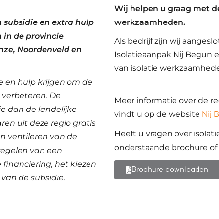
Wij helpen u graag met de
werkzaamheden.
 subsidie en extra hulp
in de provincie
Als bedrijf zijn wij aanges
nze, Noordenveld en
Isolatieaanpak Nij Begun e
van isolatie werkzaamhed
 en hulp krijgen om de
e verbeteren. De
Meer informatie over de reg
e dan de landelijke
vindt u op de website
Nij 
ren uit deze regio gratis
Heeft u vragen over isola
en ventileren van de
onderstaande brochure o
 regelen van een
e financiering, het kiezen
Brochure downloaden
 van de subsidie.