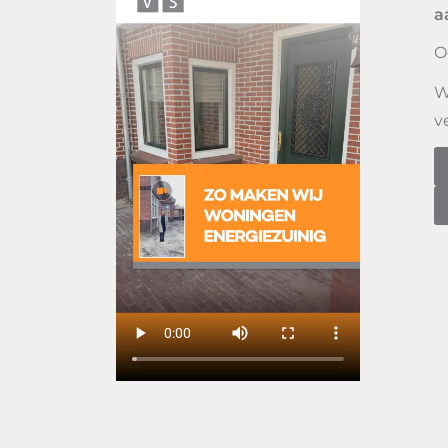
a
O
W
v