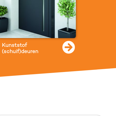
Kunststof
(schuif)deuren