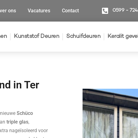
ver ons
Vacatures
Contact
0599 - 72
nen
Kunststof Deuren
Schuifdeuren
Keralit gev
nd in Ter
: nieuwe
Schüco
van
triple glas
,
extra nageïsoleerd voor