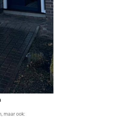
n
n, maar ook: