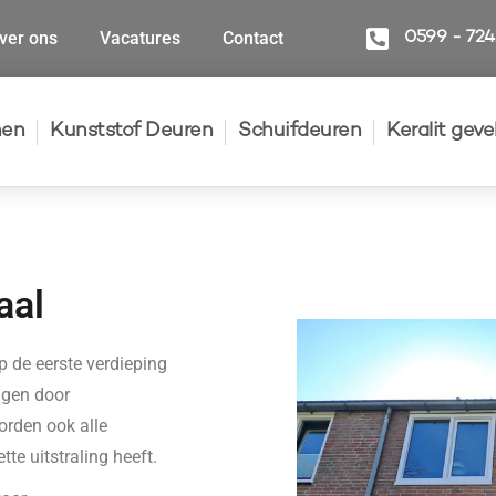
ver ons
Vacatures
Contact
0599 - 72
nen
Kunststof Deuren
Schuifdeuren
Keralit gev
aal
 de eerste verdieping
ngen door
orden ook alle
te uitstraling heeft.