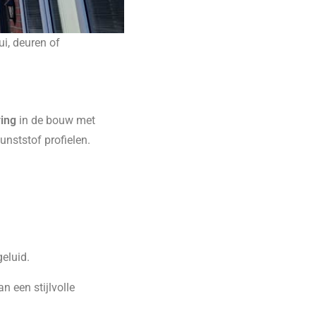
ui, deuren of
ring
in de bouw met
kunststof profielen.
geluid.
 een stijlvolle