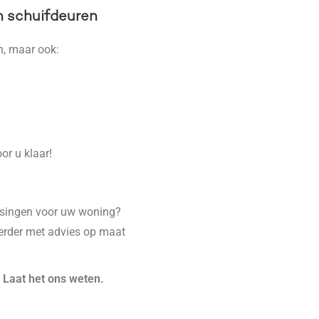
n schuifdeuren
n, maar ook:
or u klaar!
ssingen voor uw woning?
erder met advies op maat
? Laat het ons weten.