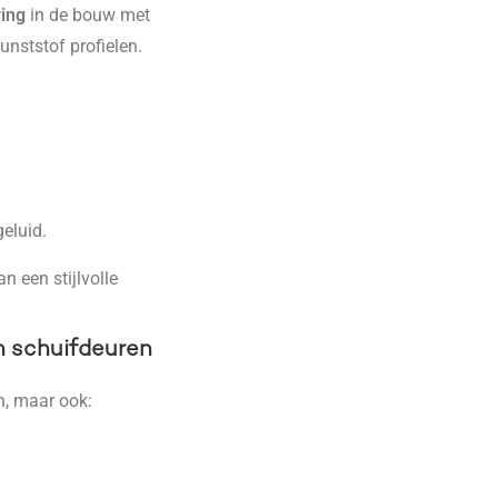
ring
in de bouw met
kunststof profielen.
geluid.
 een stijlvolle
n schuifdeuren
n, maar ook: