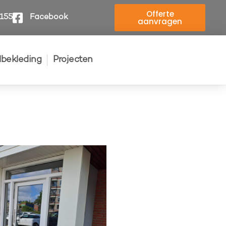
Offerte
4155
Facebook
aanvragen
elbekleding
Projecten