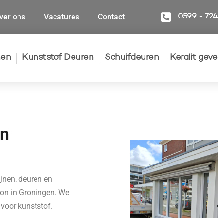
ver ons
Vacatures
Contact
0599 - 72
nen
Kunststof Deuren
Schuifdeuren
Keralit gev
in
jnen, deuren en
lon in Groningen. We
voor kunststof.