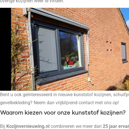
overige kozijnen weer te vinden.
Bent u ook geïnteresseerd in nieuwe kunststof kozijnen, schuifp
gevelbekleding? Neem dan vrijblijvend contact met ons op!
Waarom kiezen voor onze kunststof kozijnen?
Bij
Kozijnvernieuwing.nl
combineren we meer dan
25 jaar erva