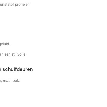
kunststof profielen.
geluid.
 een stijlvolle
n schuifdeuren
n, maar ook: