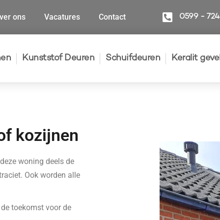
ver ons
Vacatures
Contact
0599 - 72
nen
Kunststof Deuren
Schuifdeuren
Keralit gev
of kozijnen
 deze woning deels de
raciet. Ook worden alle
n de toekomst voor de